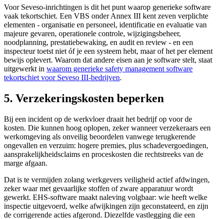
Voor Seveso-inrichtingen is dit het punt waarop generieke software
vaak tekortschiet. Een VBS onder Annex III kent zeven verplichte
elementen - organisatie en personeel, identificatie en evaluatie van
majeure gevaren, operationele controle, wijzigingsbeheer,
noodplanning, prestatiebewaking, en audit en review - en een
inspecteur toetst niet óf je een systeem hebt, maar of het per element
bewijs oplevert. Waarom dat andere eisen aan je software stelt, staat
uitgewerkt in
waarom generieke safety management software
tekortschiet voor Seveso III-bedrijven
.
5. Verzekeringskosten beperken
Bij een incident op de werkvloer draait het bedrijf op voor de
kosten. Die kunnen hoog oplopen, zeker wanneer verzekeraars een
werkomgeving als onveilig beoordelen vanwege terugkerende
ongevallen en verzuim: hogere premies, plus schadevergoedingen,
aansprakelijkheidsclaims en proceskosten die rechtstreeks van de
marge afgaan.
Dat is te vermijden zolang werkgevers veiligheid actief afdwingen,
zeker waar met gevaarlijke stoffen of zware apparatuur wordt
gewerkt. EHS-software maakt naleving volgbaar: wie heeft welke
inspectie uitgevoerd, welke afwijkingen zijn geconstateerd, en zijn
de corrigerende acties afgerond. Diezelfde vastlegging die een