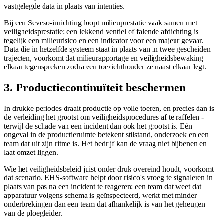
vastgelegde data in plaats van intenties.
Bij een Seveso-inrichting loopt milieuprestatie vaak samen met
veiligheidsprestatie: een lekkend ventiel of falende afdichting is
tegelijk een milieurisico en een indicator voor een majeur gevaar.
Data die in hetzelfde systeem staat in plaats van in twee gescheiden
trajecten, voorkomt dat milieurapportage en veiligheidsbewaking
elkaar tegenspreken zodra een toezichthouder ze naast elkaar legt.
3. Productiecontinuïteit beschermen
In drukke periodes draait productie op volle toeren, en precies dan is
de verleiding het grootst om veiligheidsprocedures af te raffelen -
terwijl de schade van een incident dan ook het grootst is. Eén
ongeval in de productieruimte betekent stilstand, onderzoek en een
team dat uit zijn ritme is. Het bedrijf kan de vraag niet bijbenen en
laat omzet liggen.
Wie het veiligheidsbeleid juist onder druk overeind houdt, voorkomt
dat scenario. EHS-software helpt door risico's vroeg te signaleren in
plaats van pas na een incident te reageren: een team dat weet dat
apparatuur volgens schema is geïnspecteerd, werkt met minder
onderbrekingen dan een team dat afhankelijk is van het geheugen
van de ploegleider.