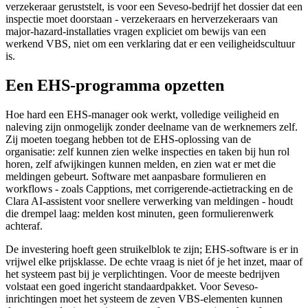
verzekeraar geruststelt, is voor een Seveso-bedrijf het dossier dat een
inspectie moet doorstaan - verzekeraars en herverzekeraars van
major-hazard-installaties vragen expliciet om bewijs van een
werkend VBS, niet om een verklaring dat er een veiligheidscultuur
is.
Een EHS-programma opzetten
Hoe hard een EHS-manager ook werkt, volledige veiligheid en
naleving zijn onmogelijk zonder deelname van de werknemers zelf.
Zij moeten toegang hebben tot de EHS-oplossing van de
organisatie: zelf kunnen zien welke inspecties en taken bij hun rol
horen, zelf afwijkingen kunnen melden, en zien wat er met die
meldingen gebeurt. Software met aanpasbare formulieren en
workflows - zoals Capptions, met corrigerende-actietracking en de
Clara AI-assistent voor snellere verwerking van meldingen - houdt
die drempel laag: melden kost minuten, geen formulierenwerk
achteraf.
De investering hoeft geen struikelblok te zijn; EHS-software is er in
vrijwel elke prijsklasse. De echte vraag is niet óf je het inzet, maar of
het systeem past bij je verplichtingen. Voor de meeste bedrijven
volstaat een goed ingericht standaardpakket. Voor Seveso-
inrichtingen moet het systeem de zeven VBS-elementen kunnen