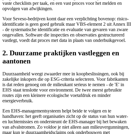
vaste checklists per taak, en een vast proces voor het melden en
opvolgen van afwijkingen.
Voor Seveso-bedrijven komt daar een verplichting bovenop: risico-
identificatie is geen goed gebruik maar VBS-element 2 uit Annex III
- de systematische identificatie en evaluatie van gevaren van zware
ongevallen. Software die inspecties en observaties gestructureerd
vastlegt, voedt dat proces met data in plaats van onderbuikgevoel.
2. Duurzame praktijken vastleggen en
aantonen
Duurzaamheid weegt zwaarder mee in koopbeslissingen, ook bij
zakelijke inkopers die op ESG-criteria selecteren. Voor fabrikanten
is dat reden genoeg om de milieukant serieus te nemen - de 'E' in
EHS staat tenslotte voor environment. De twee meest gebruikte
routes zijn een kleinere ecologische voetafdruk en minder
energieverbruik.
Een EHS-managementsysteem helpt beide te volgen en te
handhaven: het geeft organisaties zicht op de status van hun water-
en luchtemissies en ondersteunt de EHS-manager bij het bewaken
van afvalstromen. Zo voldoe je niet alleen aan milieuvergunningen,
maar kun je duurzaamheidsclaims ook onderbouwen met