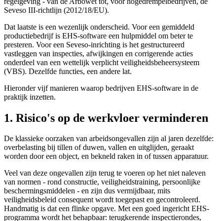
regelgeving - van de Arbowet tot, voor hogedrempelbedrijven, de
Seveso III-richtlijn (2012/18/EU).
Dat laatste is een wezenlijk onderscheid. Voor een gemiddeld
productiebedrijf is EHS-software een hulpmiddel om beter te
presteren. Voor een Seveso-inrichting is het gestructureerd
vastleggen van inspecties, afwijkingen en corrigerende acties
onderdeel van een wettelijk verplicht veiligheidsbeheersysteem
(VBS). Dezelfde functies, een andere lat.
Hieronder vijf manieren waarop bedrijven EHS-software in de
praktijk inzetten.
1. Risico's op de werkvloer verminderen
De klassieke oorzaken van arbeidsongevallen zijn al jaren dezelfde:
overbelasting bij tillen of duwen, vallen en uitglijden, geraakt
worden door een object, en bekneld raken in of tussen apparatuur.
Veel van deze ongevallen zijn terug te voeren op het niet naleven
van normen - rond constructie, veiligheidstraining, persoonlijke
beschermingsmiddelen - en zijn dus vermijdbaar, mits
veiligheidsbeleid consequent wordt toegepast en gecontroleerd.
Handmatig is dat een flinke opgave. Met een goed ingericht EHS-
programma wordt het behapbaar: terugkerende inspectierondes,