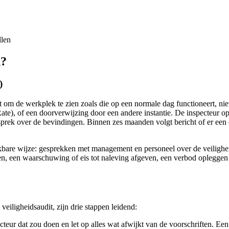
llen
d?
)
om de werkplek te zien zoals die op een normale dag functioneert, niet
te), of een doorverwijzing door een andere instantie. De inspecteur o
esprek over de bevindingen. Binnen zes maanden volgt bericht of er een
kbare wijze: gesprekken met management en personeel over de veiligheid
n, een waarschuwing of eis tot naleving afgeven, een verbod opleggen om
veiligheidsaudit, zijn drie stappen leidend:
teur dat zou doen en let op alles wat afwijkt van de voorschriften. Een