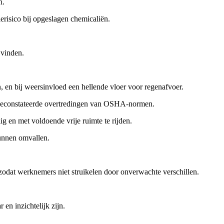
n.
ierisico bij opgeslagen chemicaliën.
 vinden.
, en bij weersinvloed een hellende vloer voor regenafvoer.
st geconstateerde overtredingen van OSHA-normen.
g en met voldoende vrije ruimte te rijden.
kunnen omvallen.
 zodat werknemers niet struikelen door onverwachte verschillen.
en inzichtelijk zijn.