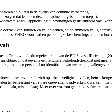
caleren en blijft u in de cyclus van continue verbetering.
en zorgen dat iedereen dezelfde, actuele regels kent en toepast.
software zoals Capptions legt u bevindingen gestructureerd vast, koppe
te oorzaak van struikel- en valincidenten, en belemmeren veilig heftruc
ddouches, EHBO-voorraad en persoonlijke beschermingsmiddelen horen i
valt
e stoffen boven de drempelwaarden van de EU Seveso III-richtlijn (2
ichting. In dat geval is een reguliere veiligheidschecklist niet meer 
van organisatie en personeel tot identificatie van zware ongevallengevar
hierboven beschreven richt zich op arbeidsveiligheid: vallen, heftruck
gelen ter beheersing van zware ongevallen daadwerkelijk werken - met h
atie plakt, mist die laag. Meer over waarom generieke software daar tek