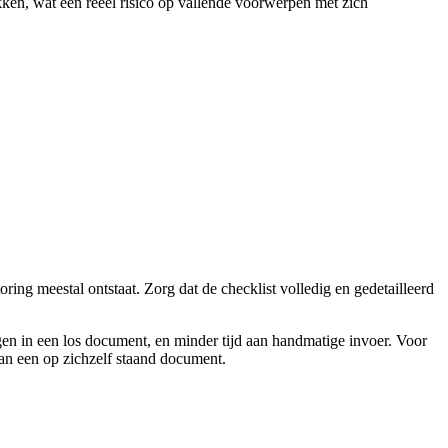
en, wat een reëel risico op vallende voorwerpen met zich
ring meestal ontstaat. Zorg dat de checklist volledig en gedetailleerd
ngen in een los document, en minder tijd aan handmatige invoer. Voor
van een op zichzelf staand document.