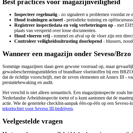
Best practices voor magazijnveiligheid
Inspecteer regelmatig
- zo signaleert u problemen voordat ze es
Houd trainingen actueel
- periodieke training en opfriscursuss
Registreer inspectiedata en volg verbeteringen op
- met EHS-
plaats van verspreid over losse documenten.
Houd vloeren vrij
- rommel en afval op de vloer zijn een direc
Controleer veiligheidsuitrusting doorlopend
- blussers, noo
Wanneer een magazijn onder Seveso/Brzo 
Sommige magazijnen slaan geen gewone voorraad op, maar gevaarlijk
gewasbeschermingsmiddelen of brandbare vloeistoffen bij een BRZO-inr
dat de richtlijn voorschrijft, met de zeven elementen uit Annex III - 
prestatiebewaking en audit.
Het verschil is niet alleen semantisch. Een magazijninspectie zoals 
Nederlandse Arbeidsinspectie toetst of u kunt aantonen dat de maatre
actie. Wie de generieke checklist-aanpak één-op-één op een Seveso-loc
tekortschiet voor Seveso III-bedrijven
.
Veelgestelde vragen