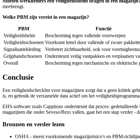
Moeten werknemers een veiligheidshelm dragen in een magazijn
meebrengt.
Welke PBM zijn vereist in een magazijn?
PBM
Functie
Veiligheidshelm
Bescherming tegen vallende voorwerpen
Veiligheidsschoenen
Voorkomt letsel door vallende of zware pakkett
Signalisatiekleding
Verbetert zichtbaarheid, ook voor voertuigbestu
Grijphandschoenen
Ondersteunt veilig vastpakken en verplaatsen v
Overall
Bescherming tegen mechanische en elektrische 
Conclusie
Een veiligheidschecklist voor magazijnen zorgt dat u geen kritiek gebi
is, en gebruik de verzamelde data actief om het veiligheidsprogramma b
EHS-software zoals Capptions ondersteunt dat proces: gedetailleerde r
magazijnen die onder Seveso/Brzo vallen, gaat het een stap verder - d
Bronnen en verder lezen
OSHA - meest voorkomende magazijnrisico's en PBM-richtlijn