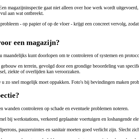
en magazijninspectie gaat niet alleen over hoe werk wordt uitgevoerd
 vul aan wat ontbreekt.
probleem - op papier of op de vloer - krijgt een concreet vervolg, zoda
voor een magazijn?
dat u maandelijks kunt doorlopen om te controleren of systemen en protoc
van gebouw en terrein, gevolgd door een grondige beoordeling van specif
tsel, ziekte of overlijden kan veroorzaken.
e u zo snel mogelijk moet oppakken. Foto's bij bevindingen maken prob
ectie?
en wanden controleren op schade en eventuele problemen noteren.
bij werkstations, verkeerd geplaatste voertuigen en loshangende elektr
rrons, pauzeruimtes en sanitair moeten goed verlicht zijn. Slecht zicht 