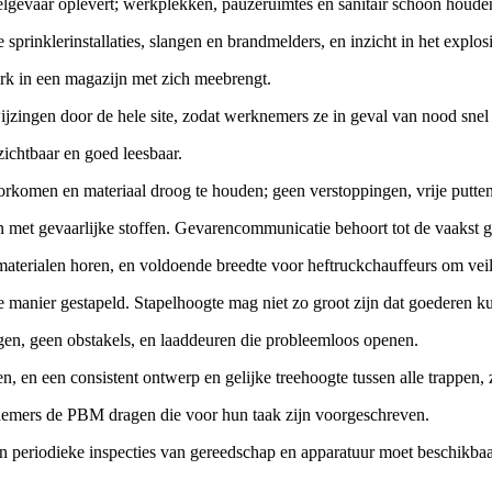
elgevaar oplevert; werkplekken, pauzeruimtes en sanitair schoon houde
sprinklerinstallaties, slangen en brandmelders, en inzicht in het explos
rk in een magazijn met zich meebrengt.
ijzingen door de hele site, zodat werknemers ze in geval van nood snel
zichtbaar en goed leesbaar.
orkomen en materiaal droog te houden; geen verstoppingen, vrije putten
ken met gevaarlijke stoffen. Gevarencommunicatie behoort tot de vaak
aterialen horen, en voldoende breedte voor heftruckchauffeurs om veili
ge manier gestapeld. Stapelhoogte mag niet zo groot zijn dat goederen 
gen, geen obstakels, en laaddeuren die probleemloos openen.
, en een consistent ontwerp en gelijke treehoogte tussen alle trappen,
nemers de PBM dragen die voor hun taak zijn voorgeschreven.
 periodieke inspecties van gereedschap en apparatuur moet beschikbaar 