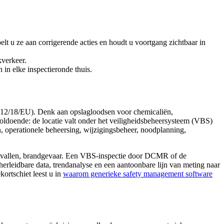
lt u ze aan corrigerende acties en houdt u voortgang zichtbaar in
kverkeer.
n elke inspectieronde thuis.
012/18/EU). Denk aan opslagloodsen voor chemicaliën,
voldoende: de locatie valt onder het veiligheidsbeheersysteem (VBS)
en, operationele beheersing, wijzigingsbeheer, noodplanning,
ongevallen, brandgevaar. Een VBS-inspectie door DCMR of de
erleidbare data, trendanalyse en een aantoonbare lijn van meting naar
ortschiet leest u in
waarom generieke safety management software