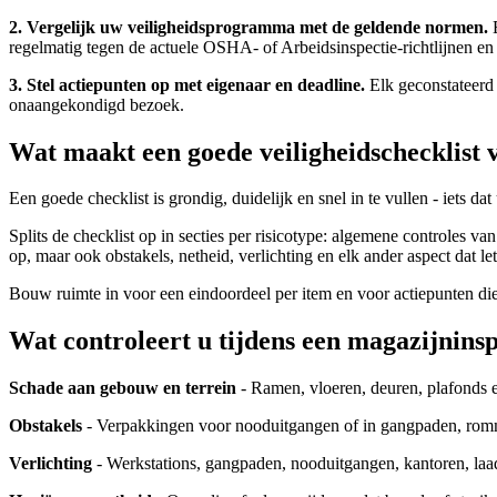
2. Vergelijk uw veiligheidsprogramma met de geldende normen.
E
regelmatig tegen de actuele OSHA- of Arbeidsinspectie-richtlijnen en
3. Stel actiepunten op met eigenaar en deadline.
Elk geconstateerd 
onaangekondigd bezoek.
Wat maakt een goede veiligheidschecklist 
Een goede checklist is grondig, duidelijk en snel in te vullen - iets 
Splits de checklist op in secties per risicotype: algemene controles 
op, maar ook obstakels, netheid, verlichting en elk ander aspect dat le
Bouw ruimte in voor een eindoordeel per item en voor actiepunten di
Wat controleert u tijdens een magazijninsp
Schade aan gebouw en terrein
- Ramen, vloeren, deuren, plafonds 
Obstakels
- Verpakkingen voor nooduitgangen of in gangpaden, rommel 
Verlichting
- Werkstations, gangpaden, nooduitgangen, kantoren, laadpe