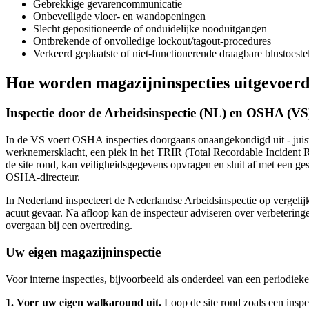
Gebrekkige gevarencommunicatie
Onbeveiligde vloer- en wandopeningen
Slecht gepositioneerde of onduidelijke nooduitgangen
Ontbrekende of onvolledige lockout/tagout-procedures
Verkeerd geplaatste of niet-functionerende draagbare blustoeste
Hoe worden magazijninspecties uitgevoer
Inspectie door de Arbeidsinspectie (NL) en OSHA (VS
In de VS voert OSHA inspecties doorgaans onaangekondigd uit - juist 
werknemersklacht, een piek in het TRIR (Total Recordable Incident Ra
de site rond, kan veiligheidsgegevens opvragen en sluit af met een g
OSHA-directeur.
In Nederland inspecteert de Nederlandse Arbeidsinspectie op vergelij
acuut gevaar. Na afloop kan de inspecteur adviseren over verbeteringe
overgaan bij een overtreding.
Uw eigen magazijninspectie
Voor interne inspecties, bijvoorbeeld als onderdeel van een periodieke 
1. Voer uw eigen walkaround uit.
Loop de site rond zoals een inspec