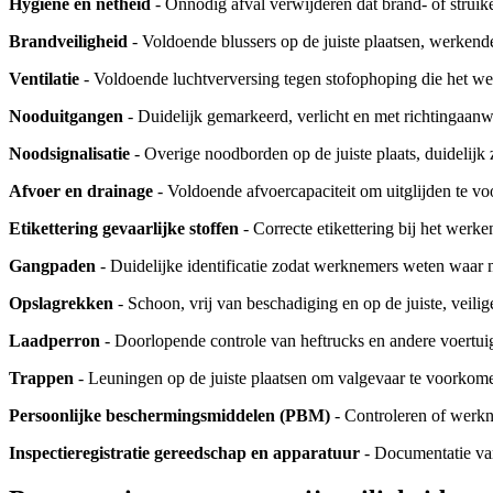
Hygiëne en netheid
- Onnodig afval verwijderen dat brand- of struik
Brandveiligheid
- Voldoende blussers op de juiste plaatsen, werkende 
Ventilatie
- Voldoende luchtverversing tegen stofophoping die het we
Nooduitgangen
- Duidelijk gemarkeerd, verlicht en met richtingaanw
Noodsignalisatie
- Overige noodborden op de juiste plaats, duidelijk 
Afvoer en drainage
- Voldoende afvoercapaciteit om uitglijden te vo
Etikettering gevaarlijke stoffen
- Correcte etikettering bij het wer
Gangpaden
- Duidelijke identificatie zodat werknemers weten waar m
Opslagrekken
- Schoon, vrij van beschadiging en op de juiste, veili
Laadperron
- Doorlopende controle van heftrucks en andere voertui
Trappen
- Leuningen op de juiste plaatsen om valgevaar te voorkomen
Persoonlijke beschermingsmiddelen (PBM)
- Controleren of werk
Inspectieregistratie gereedschap en apparatuur
- Documentatie van