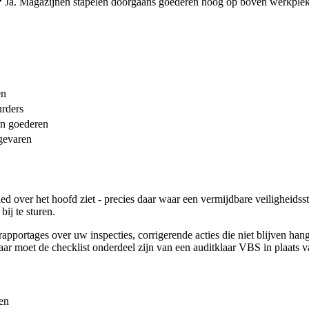
?
Ja. Magazijnen stapelen doorgaans goederen hoog op boven werkplekk
en
urders
an goederen
gevaren
ed over het hoofd ziet - precies daar waar een vermijdbare veiligheidssto
ij te sturen.
apportages over uw inspecties, corrigerende acties die niet blijven ha
aar moet de checklist onderdeel zijn van een auditklaar VBS in plaats 
en