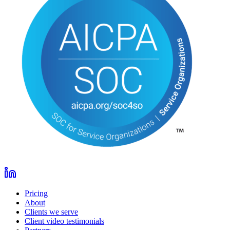
Pricing
About
Clients we serve
Client video testimonials