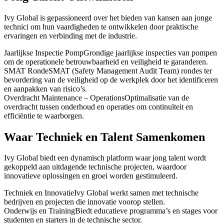
Ivy Global is gepassioneerd over het bieden van kansen aan jonge
technici om hun vaardigheden te ontwikkelen door praktische
ervaringen en verbinding met de industrie.
Jaarlijkse Inspectie Pomp
Grondige jaarlijkse inspecties van pompen
om de operationele betrouwbaarheid en veiligheid te garanderen.
SMAT Ronde
SMAT (Safety Management Audit Team) rondes ter
bevordering van de veiligheid op de werkplek door het identificeren
en aanpakken van risico’s.
Overdracht Maintenance – Operations
Optimalisatie van de
overdracht tussen onderhoud en operaties om continuïteit en
efficiëntie te waarborgen.
Waar Techniek en Talent Samenkomen
Ivy Global biedt een dynamisch platform waar jong talent wordt
gekoppeld aan uitdagende technische projecten, waardoor
innovatieve oplossingen en groei worden gestimuleerd.
Techniek en Innovatie
Ivy Global werkt samen met technische
bedrijven en projecten die innovatie voorop stellen.
Onderwijs en Training
Biedt educatieve programma’s en stages voor
studenten en starters in de technische sector.