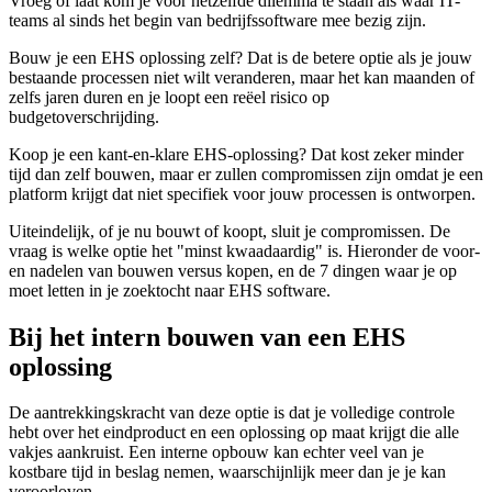
Vroeg of laat kom je voor hetzelfde dilemma te staan als waar IT-
teams al sinds het begin van bedrijfssoftware mee bezig zijn.
Bouw je een EHS oplossing zelf? Dat is de betere optie als je jouw
bestaande processen niet wilt veranderen, maar het kan maanden of
zelfs jaren duren en je loopt een reëel risico op
budgetoverschrijding.
Koop je een kant-en-klare EHS-oplossing? Dat kost zeker minder
tijd dan zelf bouwen, maar er zullen compromissen zijn omdat je een
platform krijgt dat niet specifiek voor jouw processen is ontworpen.
Uiteindelijk, of je nu bouwt of koopt, sluit je compromissen. De
vraag is welke optie het "minst kwaadaardig" is. Hieronder de voor-
en nadelen van bouwen versus kopen, en de 7 dingen waar je op
moet letten in je zoektocht naar EHS software.
Bij het intern bouwen van een EHS
oplossing
De aantrekkingskracht van deze optie is dat je volledige controle
hebt over het eindproduct en een oplossing op maat krijgt die alle
vakjes aankruist. Een interne opbouw kan echter veel van je
kostbare tijd in beslag nemen, waarschijnlijk meer dan je je kan
veroorloven.