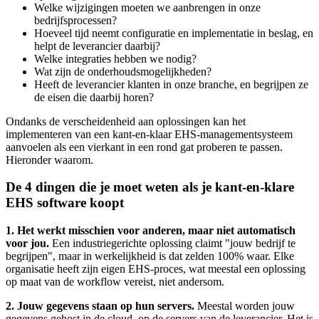
Welke wijzigingen moeten we aanbrengen in onze
bedrijfsprocessen?
Hoeveel tijd neemt configuratie en implementatie in beslag, en
helpt de leverancier daarbij?
Welke integraties hebben we nodig?
Wat zijn de onderhoudsmogelijkheden?
Heeft de leverancier klanten in onze branche, en begrijpen ze
de eisen die daarbij horen?
Ondanks de verscheidenheid aan oplossingen kan het
implementeren van een kant-en-klaar EHS-managementsysteem
aanvoelen als een vierkant in een rond gat proberen te passen.
Hieronder waarom.
De 4 dingen die je moet weten als je kant-en-klare
EHS software koopt
1. Het werkt misschien voor anderen, maar niet automatisch
voor jou.
Een industriegerichte oplossing claimt "jouw bedrijf te
begrijpen", maar in werkelijkheid is dat zelden 100% waar. Elke
organisatie heeft zijn eigen EHS-proces, wat meestal een oplossing
op maat van de workflow vereist, niet andersom.
2. Jouw gegevens staan op hun servers.
Meestal worden jouw
gegevens gehost in de cloud, op de servers van de leverancier. Het is