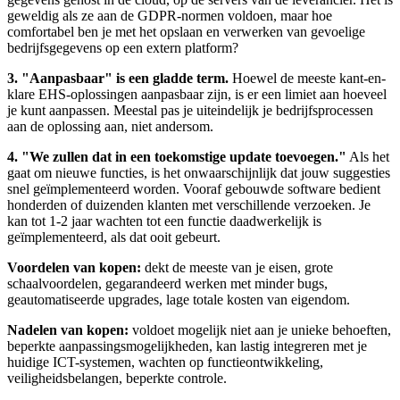
geweldig als ze aan de GDPR-normen voldoen, maar hoe
comfortabel ben je met het opslaan en verwerken van gevoelige
bedrijfsgegevens op een extern platform?
3. "Aanpasbaar" is een gladde term.
Hoewel de meeste kant-en-
klare EHS-oplossingen aanpasbaar zijn, is er een limiet aan hoeveel
je kunt aanpassen. Meestal pas je uiteindelijk je bedrijfsprocessen
aan de oplossing aan, niet andersom.
4. "We zullen dat in een toekomstige update toevoegen."
Als het
gaat om nieuwe functies, is het onwaarschijnlijk dat jouw suggesties
snel geïmplementeerd worden. Vooraf gebouwde software bedient
honderden of duizenden klanten met verschillende verzoeken. Je
kan tot 1-2 jaar wachten tot een functie daadwerkelijk is
geïmplementeerd, als dat ooit gebeurt.
Voordelen van kopen:
dekt de meeste van je eisen, grote
schaalvoordelen, gegarandeerd werken met minder bugs,
geautomatiseerde upgrades, lage totale kosten van eigendom.
Nadelen van kopen:
voldoet mogelijk niet aan je unieke behoeften,
beperkte aanpassingsmogelijkheden, kan lastig integreren met je
huidige ICT-systemen, wachten op functieontwikkeling,
veiligheidsbelangen, beperkte controle.