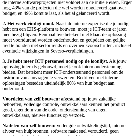
de interne softwareprojecten niet voldoet aan de initiële eisen. Erger
nog, 43% van de projecten die wel worden opgeleverd gaat over
budget, en 49% komt te laat, als het al gelanceerd wordt.
2. Het werk eindigt nooit.
Naast de interne expertise die je nodig
hebt om een EHS-platform te bouwen, moet je ICT-team er jaren
mee bezig blijven. Eenmaal live betekent niet klaar: de oplossing
moet voortdurend worden onderhouden en geüpdatet om gelijke
tred te houden met sectortrends en overheidsvoorschriften, inclusief
eventuele wijzigingen in Seveso-verplichtingen.
3. Je hebt meer ICT-personeel nodig op de loonlijst.
Als jouw
oplossing intern is gebouwd, moet je ook intern ondersteuning
bieden. Dat betekent meer ICT-ondersteunend personeel om de
instroom van aanvragen te verwerken. Bedrijven met interne
oplossingen besteden uiteindelijk 80% van hun budget aan
onderhoud.
Voordelen van zelf bouwen:
afgestemd op jouw zakelijke
behoeften, volledige controle, ontwikkelaars kennen het product
goed, eigendom van de code, ondersteuning van eigen
ontwikkelaars, nieuwe functies op verzoek.
Nadelen van zelf bouwen:
verlengde ontwikkelingstijd, interne
afvoer van hulpbronnen, software raakt snel verouderd, geen