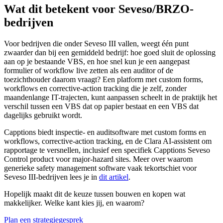
Wat dit betekent voor Seveso/BRZO-
bedrijven
Voor bedrijven die onder Seveso III vallen, weegt één punt
zwaarder dan bij een gemiddeld bedrijf: hoe goed sluit de oplossing
aan op je bestaande VBS, en hoe snel kun je een aangepast
formulier of workflow live zetten als een auditor of de
toezichthouder daarom vraagt? Een platform met custom forms,
workflows en corrective-action tracking die je zelf, zonder
maandenlange IT-trajecten, kunt aanpassen scheelt in de praktijk het
verschil tussen een VBS dat op papier bestaat en een VBS dat
dagelijks gebruikt wordt.
Capptions biedt inspectie- en auditsoftware met custom forms en
workflows, corrective-action tracking, en de Clara AI-assistent om
rapportage te versnellen, inclusief een specifiek Capptions Seveso
Control product voor major-hazard sites. Meer over waarom
generieke safety management software vaak tekortschiet voor
Seveso III-bedrijven lees je in
dit artikel
.
Hopelijk maakt dit de keuze tussen bouwen en kopen wat
makkelijker. Welke kant kies jij, en waarom?
Plan een strategiegesprek