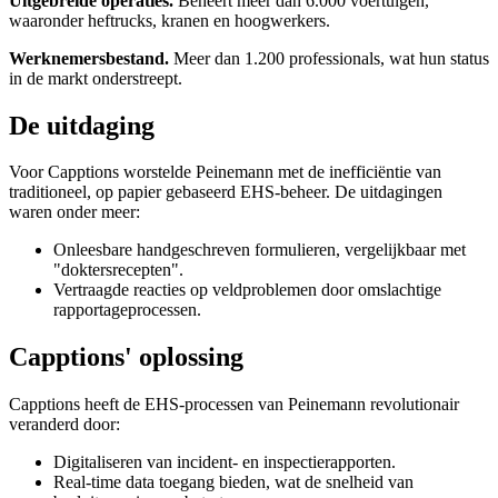
Uitgebreide operaties.
Beheert meer dan 6.000 voertuigen,
waaronder heftrucks, kranen en hoogwerkers.
Werknemersbestand.
Meer dan 1.200 professionals, wat hun status
in de markt onderstreept.
De uitdaging
Voor Capptions worstelde Peinemann met de inefficiëntie van
traditioneel, op papier gebaseerd EHS-beheer. De uitdagingen
waren onder meer:
Onleesbare handgeschreven formulieren, vergelijkbaar met
"doktersrecepten".
Vertraagde reacties op veldproblemen door omslachtige
rapportageprocessen.
Capptions' oplossing
Capptions heeft de EHS-processen van Peinemann revolutionair
veranderd door:
Digitaliseren van incident- en inspectierapporten.
Real-time data toegang bieden, wat de snelheid van