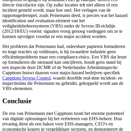
directe risicofactor zijn. Op zulke locaties telt niet alleen of een
incident gemeld wordt, maar hoe snel. Het verlagen van de
rapportagedrempel, zoals Peinemann deed, is precies wat het hazard
identification and evaluation-element van het
veiligheidsbeheersysteem (VBS) onder de Seveso III-richtlijn
(2012/18/EU) vereist: signalen vroeg genoeg vastleggen om ze te
kunnen opvolgen voordat ze een major accident worden.
Het probleem dat Peinemann had, onleesbare papieren formulieren
en trage reacties op veldissues, is bij zwaardere industrie geen
efficiëntieprobleem maar een compliance-risico. Een VBS dat leunt
op formulieren die niemand kan ontcijferen, houdt geen stand bij
een inspectie door DCMR of de Nederlandse Arbeidsinspectie.
Capptions bouwt daarom voor major-hazard bedrijven specifiek
Capptions Seveso Control
, waarin dezelfde real-time incident- en
inspectiedata die Peinemann nu gebruikt, gekoppeld wordt aan de
VBS-elementen.
Conclusie
De reis van Peinemann met Capptions toont het enorme potentieel
van digitale oplossingen bij het verbeteren van EHS-beheer. Hun
ervaring dient als een baken voor EHS-managers, CEO's en
economische kopers in vergelijkbare sectoren, en demonstreert de